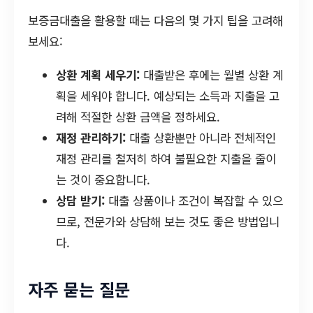
보증금대출을 활용할 때는 다음의 몇 가지 팁을 고려해
보세요:
상환 계획 세우기:
대출받은 후에는 월별 상환 계
획을 세워야 합니다. 예상되는 소득과 지출을 고
려해 적절한 상환 금액을 정하세요.
재정 관리하기:
대출 상환뿐만 아니라 전체적인
재정 관리를 철저히 하여 불필요한 지출을 줄이
는 것이 중요합니다.
상담 받기:
대출 상품이나 조건이 복잡할 수 있으
므로, 전문가와 상담해 보는 것도 좋은 방법입니
다.
자주 묻는 질문