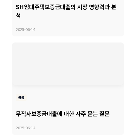
SH임대주택보증금대출의 시장 영향력과 분
석
2025-06-14
금융
무직자보증금대출에 대한 자주 묻는 질문
2025-06-14