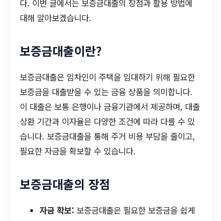
다. 이번 글에서는 보증금대출의 장점과 활용 방법에
대해 알아보겠습니다.
보증금대출이란?
보증금대출은 임차인이 주택을 임대하기 위해 필요한
보증금을 대출받을 수 있는 금융 상품을 의미합니다.
이 대출은 보통 은행이나 금융기관에서 제공하며, 대출
상환 기간과 이자율은 다양한 조건에 따라 다를 수 있
습니다. 보증금대출을 통해 주거 비용 부담을 줄이고,
필요한 자금을 확보할 수 있습니다.
보증금대출의 장점
자금 확보:
보증금대출은 필요한 보증금을 쉽게