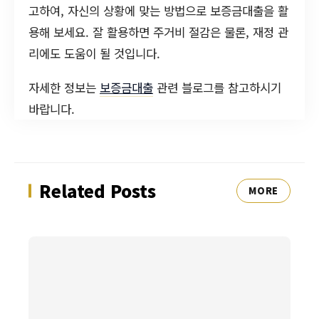
고하여, 자신의 상황에 맞는 방법으로 보증금대출을 활
용해 보세요. 잘 활용하면 주거비 절감은 물론, 재정 관
리에도 도움이 될 것입니다.
자세한 정보는
보증금대출
관련 블로그를 참고하시기
바랍니다.
Related Posts
MORE