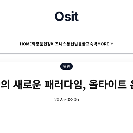
Osit
HOME
화장품
건강
비즈니스
통신
법률
골프
숙박
MORE
▼
병원
의 새로운 패러다임, 올타이트 
2025-08-06