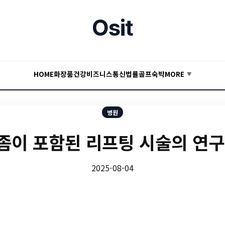
Osit
HOME
화장품
건강
비즈니스
통신
법률
골프
숙박
MORE
▼
병원
좀이 포함된 리프팅 시술의 연구
2025-08-04