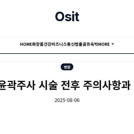
Osit
HOME
화장품
건강
비즈니스
통신
법률
골프
숙박
MORE
▼
병원
윤곽주사 시술 전후 주의사항과 
2025-08-06