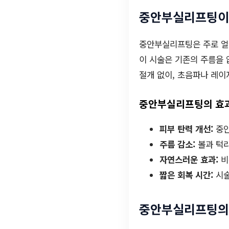
중안부실리프팅이
중안부실리프팅은 주로 얼
이 시술은 기존의 주름을 
절개 없이, 초음파나 레이
중안부실리프팅의 효
피부 탄력 개선:
중안
주름 감소:
볼과 턱라
자연스러운 효과:
비
짧은 회복 시간:
시술
중안부실리프팅의