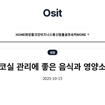
Osit
HOME
화장품
건강
비즈니스
통신
법률
골프
숙박
MORE
▼
병원
코실 관리에 좋은 음식과 영양
2025-10-15