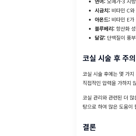
연어:
오메가-3 지방
시금치:
비타민 C와
아몬드:
비타민 E가
블루베리:
항산화 성
달걀:
단백질이 풍부
코실 시술 후 주
코실 시술 후에는 몇 가지
직접적인 압력을 가하지 않
코실 관리와 관련된 더 
탕으로 하여 많은 도움이 
결론