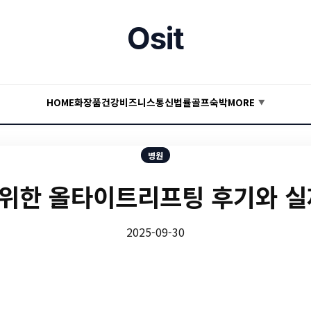
Osit
HOME
화장품
건강
비즈니스
통신
법률
골프
숙박
MORE
▼
병원
위한 올타이트리프팅 후기와 실
2025-09-30