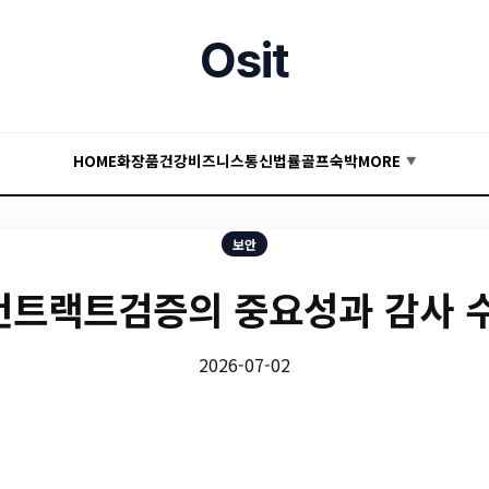
Osit
HOME
화장품
건강
비즈니스
통신
법률
골프
숙박
MORE
▼
보안
트랙트검증의 중요성과 감사 
2026-07-02