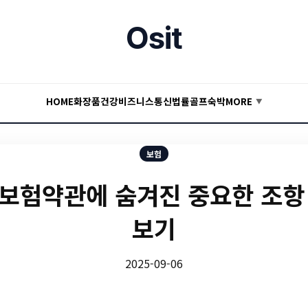
Osit
HOME
화장품
건강
비즈니스
통신
법률
골프
숙박
MORE
▼
보험
보험약관에 숨겨진 중요한 조항 
보기
2025-09-06