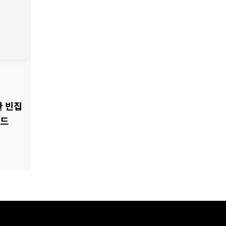
한 빈집
이드