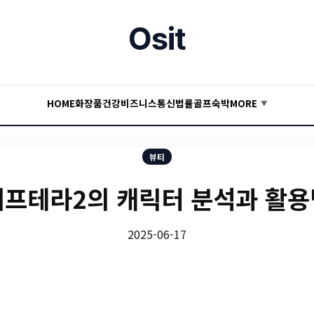
Osit
HOME
화장품
건강
비즈니스
통신
법률
골프
숙박
MORE
▼
뷰티
리프테라2의 캐릭터 분석과 활용
2025-06-17