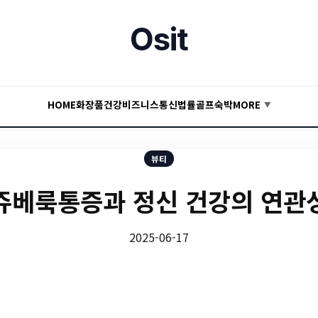
Osit
HOME
화장품
건강
비즈니스
통신
법률
골프
숙박
MORE
▼
뷰티
쥬베룩통증과 정신 건강의 연관
2025-06-17