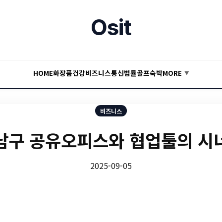
Osit
HOME
화장품
건강
비즈니스
통신
법률
골프
숙박
MORE
▼
비즈니스
남구 공유오피스와 협업툴의 시
2025-09-05