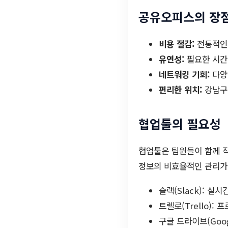
공유오피스의 장
비용 절감:
전통적인 
유연성:
필요한 시간
네트워킹 기회:
다양
편리한 위치:
강남구
협업툴의 필요성
협업툴은 팀원들이 함께 작
정보의 비효율적인 관리가 
슬랙(Slack): 
트렐로(Trello)
구글 드라이브(Goo