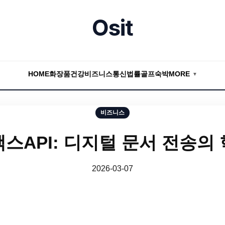
Osit
HOME
화장품
건강
비즈니스
통신
법률
골프
숙박
MORE
▼
비즈니스
스API: 디지털 문서 전송의
2026-03-07