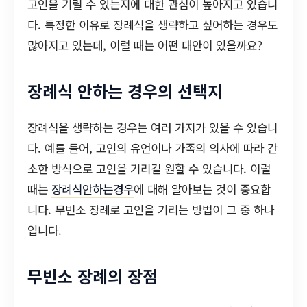
고인을 기릴 수 있는지에 대한 관심이 높아지고 있습니
다. 특정한 이유로 장례식을 생략하고 싶어하는 경우도
많아지고 있는데, 이럴 때는 어떤 대안이 있을까요?
장례식 안하는 경우의 선택지
장례식을 생략하는 경우는 여러 가지가 있을 수 있습니
다. 예를 들어, 고인의 유언이나 가족의 의사에 따라 간
소한 방식으로 고인을 기리길 원할 수 있습니다. 이럴
때는
장례식안하는경우
에 대해 알아보는 것이 중요합
니다. 무빈소 장례로 고인을 기리는 방법이 그 중 하나
입니다.
무빈소 장례의 장점