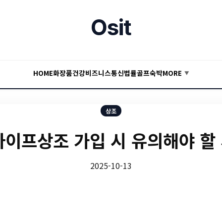
Osit
HOME
화장품
건강
비즈니스
통신
법률
골프
숙박
MORE
▼
상조
라이프상조 가입 시 유의해야 할
2025-10-13