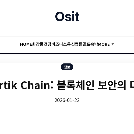
Osit
HOME
화장품
건강
비즈니스
통신
법률
골프
숙박
MORE
▼
정보
rtik Chain: 블록체인 보안의
2026-01-22