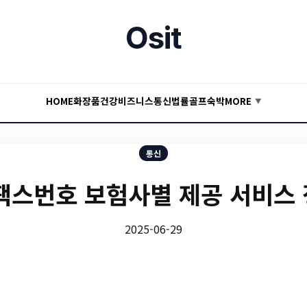
Osit
HOME
화장품
건강
비즈니스
통신
법률
골프
숙박
MORE
▼
통신
 팩스번호 보험사별 제공 서비스
2025-06-29