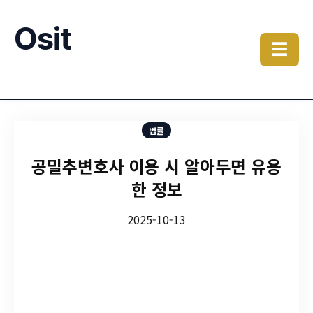
Osit
☰
법률
공밀추변호사 이용 시 알아두면 유용
한 정보
2025-10-13