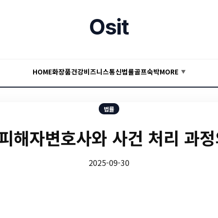
Osit
HOME
화장품
건강
비즈니스
통신
법률
골프
숙박
MORE
▼
법률
피해자변호사와 사건 처리 과정
2025-09-30