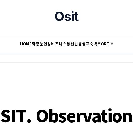
Osit
HOME
화장품
건강
비즈니스
통신
법률
골프
숙박
MORE
▼
SIT. Observation