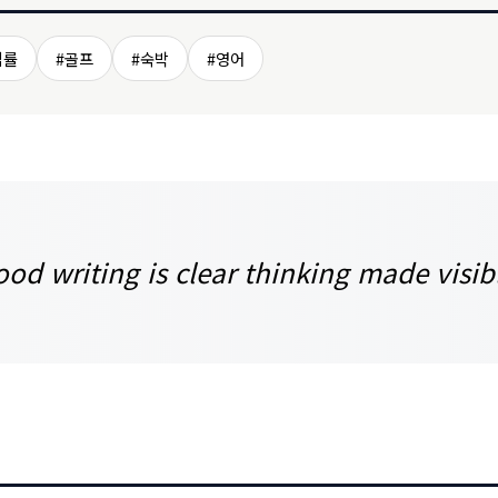
법률
#골프
#숙박
#영어
od writing is clear thinking made visib