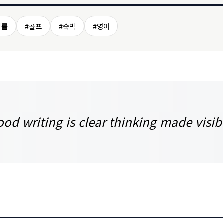
법률
#골프
#숙박
#영어
od writing is clear thinking made visib