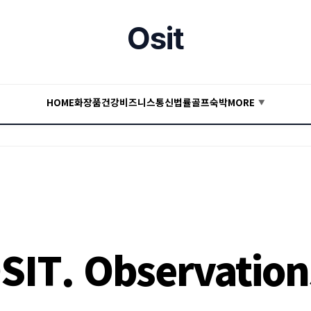
Osit
HOME
화장품
건강
비즈니스
통신
법률
골프
숙박
MORE
▼
SIT. Observation